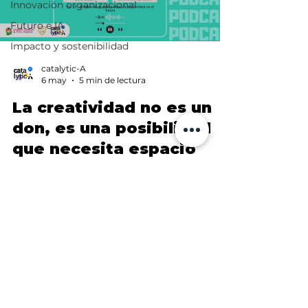
Innovación organizacional
Futuro e IA
Impacto y sostenibilidad
catalytic-A
6 may
5 min de lectura
La creatividad no es un
don, es una posibilidad
que necesita espacio
La creatividad no es un don reservado para
unos pocos. Es una posibilidad humana que
necesita espacio, liderazgo y culturas que no
castiguen lo nuevo. Una reflexión sobre
innovación, futuro y las condiciones que
hacen posible crear.
🗓️ 19 de agosto · La Paz