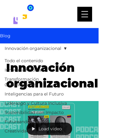
Blog
Innovación organizacional
Todo el contenido
Innovación
Innovación Social
Transformación
organizacional
Organizacional
Inteligencias para el Futuro
Liderazgo y Cultura Inclusiva
Sostenibilidad con Impacto
Futureando (Podcast)
Load video
Creatividad