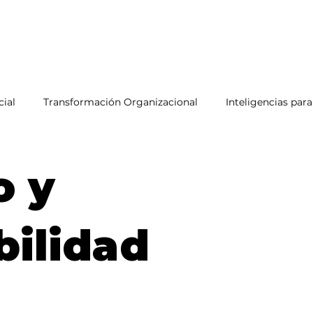
aImpacto 2026
Equipo
Blog
RecetarIA
cial
Transformación Organizacional
Inteligencias para
Sostenibilidad con Impacto
Futureando (Podcast)
o y
Futuro e IA
Impacto y sostenibilidad
bilidad