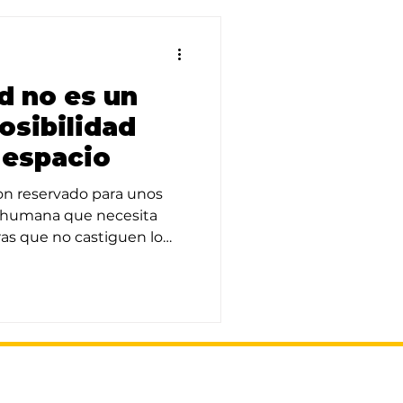
d no es un
osibilidad
 espacio
don reservado para unos
d humana que necesita
ras que no castiguen lo
 innovación, futuro y las
sible crear.