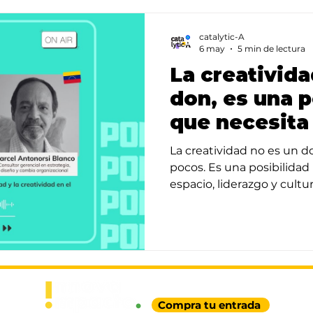
catalytic-A
6 may
5 min de lectura
La creativida
don, es una p
que necesita
La creatividad no es un 
pocos. Es una posibilida
espacio, liderazgo y cultu
nuevo. Una reflexión sobre
condiciones que hacen po
🗓️ 19 de agosto · La Paz
Compra tu entrada